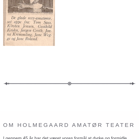
OM HOLMEGAARD AMATØR TEATER
I gennem 45 år har det været vores formål at dyrke og formidle